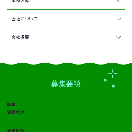
業務内容
会社について
会社概要
募
集要項
職種
保育教諭
雇用形態