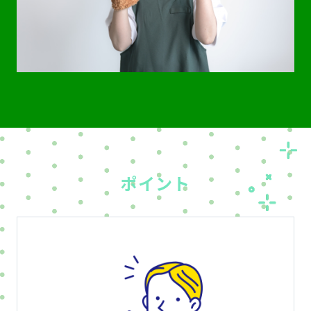
ポ
イント